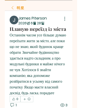
뒤로
James Piterson
2026년 6월 28일
Планую переїзд із міста
Останнім часом усе більше думаю 
переїхати жити за місто, але поки 
що не знаю, який будинок краще 
обрати. Звичайне будівництво 
здається надто складним, а про 
модульні будинки я майже нічого 
не чув. Хотілося б знайти 
компанію, яка допоможе 
розібратися в усьому від самого 
початку. Якщо маєте власний 
досвід, будь ласка, порадьте
0
1
3