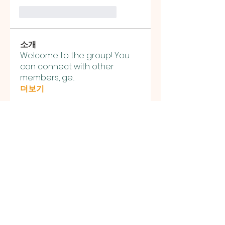
Me gusta
Reaccionar
소개
Welcome to the group! You
can connect with other
members, ge
...
더보기
명
Jerome Holan
팔로우
Rahul Rangwa
팔로우
Peter Gibson
팔로우
Banner Smith
팔로우
infinitymarketr
팔로우
infinitymarketr
전체 회원 보기(103명)