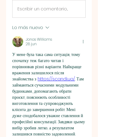
Escribir un comentario...
Lo más nuevo
Jonas Williams
28 jun
У мене була така сама ситуація, тому 
спочатку теж багато читав і 
порівнював різні варіанти. Найкраще 
враження залишилося після 
знайомства з 
https://scandi.ua/
. Там 
займаються сучасними модульними 
будинками, допомагають обрати 
проєкт, пояснюють особливості 
виготовлення та супроводжують 
клієнта до завершення робіт. Мені 
дуже сподобалося уважне ставлення й 
професійні консультації. Завдяки цьому 
вибір зробив легко, а результатом 
залишився повністю задоволений.