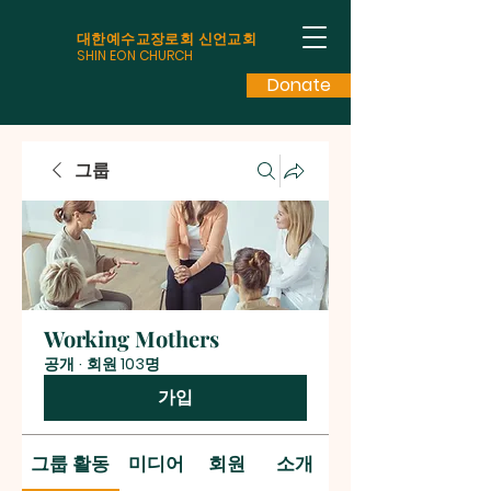
대한예수교장로회 신언교회
SHIN EON CHURCH
Donate
그룹
Working Mothers
공개
·
회원 103명
가입
그룹 활동
미디어
회원
소개