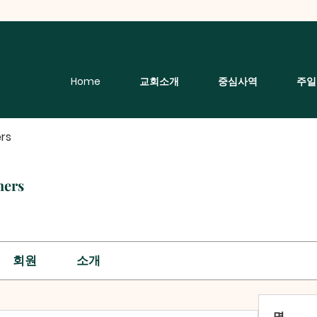
Home
교회소개
중심사역
주일
rs
hers
회원
소개
명