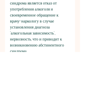
синдрома является отказ от 
употребления алкоголя и 
своевременное обращение к 
врачу-наркологу в случае 
установления диагноза 
'алкогольная зависимость'., 
нервозность, что и приводит к 
возникновению абстинентного 
синдрома.
Симптомы абстинентного 
синдрома
Симптомы абстинентного 
синдрома бывают различными и 
зависят от степени тяжести 
заболевания. К ним относятся:
1. Тревога, раздражительность.
2. Бессонница.
3. Головокружение, которое может 