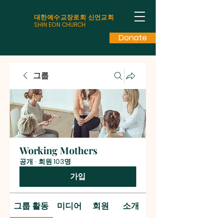
대한예수교장로회 신언교회
SHIN EON CHURCH
Donate
그룹
Working Mothers
공개
·
회원 103명
가입
그룹 활동
미디어
회원
소개