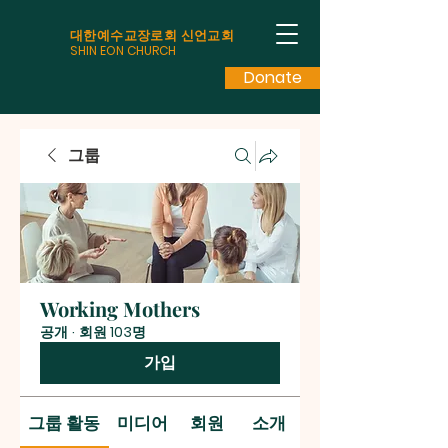
대한예수교장로회 신언교회
SHIN EON CHURCH
Donate
그룹
Working Mothers
공개
·
회원 103명
가입
그룹 활동
미디어
회원
소개