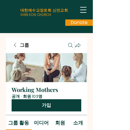
대한예수교장로회 신언교회
SHIN EON CHURCH
Donate
그룹
Working Mothers
공개
·
회원 103명
가입
그룹 활동
미디어
회원
소개