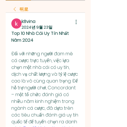
뒤로
k8vina
2024년 9월 23일
Top 10 Nhà Cái Uy Tín Nhất 
Năm 2024
Đối với những người đam mê 
cá cược trực tuyến, việc lựa 
chọn một nhà cái có uy tín, 
dịch vụ chất lượng và tỷ lệ cược 
cao là vô cùng quan trọng. Để 
hỗ trợ người chơi, Concordant 
– một tổ chức đánh giá có 
nhiều năm kinh nghiệm trong 
ngành cá cược, đã dựa trên 
các tiêu chuẩn đánh giá uy tín 
quốc tế để tuyển chọn ra danh 