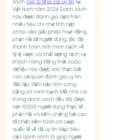
sách 
Top 10 Nhà cái uy tín
 tại 
Việt Nam năm 2024. Danh sách 
này được đánh giá dựa trên 
nhiều tiêu chí như tính hợp 
pháp của giấy phép hoạt động, 
phản hồi từ người dùng, tốc độ 
thanh toán, tính minh bạch về 
tỷ lệ cược và chất lượng dịch vụ 
khách hàng. Đồng thời, caác 
dữ liệu này được xác thực bởi 
các cơ quan đánh giá uy tín 
độc lập, đảm bảo tính công 
bằng và minh bạch. Mỗi nhà cái 
trong danh sách đều đã được 
hơn 10.000 người dùng thực tế 
phản hồi và kiểm chứng bởi các 
tổ chức kiểm toán cá cược 
quốc tế về độ uy tín. Mục tiêu 
của danh sách là giúp người 