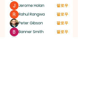
Jerome Holan
팔로우
Rahul Rangwa
팔로우
Peter Gibson
팔로우
Banner Smith
팔로우
infinitymarketr
팔로우
infinitymarketr
전체 회원 보기(103명)
신언교회
SHIN EON CHURCH
성남시 수정구 위례동로 141, 우성메디피아 11층 |
shineonch@gmail.com
| Tel:
031-758-