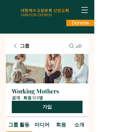
대한예수교장로회 신언교회
SHIN EON CHURCH
Donate
그룹
Working Mothers
공개
·
회원 103명
가입
그룹 활동
미디어
회원
소개