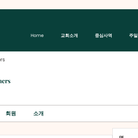
Home
교회소개
중심사역
주일
rs
hers
회원
소개
명