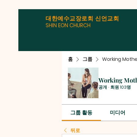
대한예수교장로회 신언교회
SHIN EON CHURCH
홈
그룹
Working Mothe
Working Mot
공개
·
회원 103명
그룹 활동
미디어
뒤로