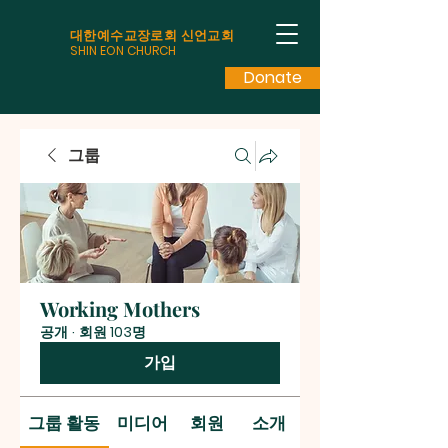
대한예수교장로회 신언교회
SHIN EON CHURCH
Donate
그룹
Working Mothers
공개
·
회원 103명
가입
그룹 활동
미디어
회원
소개