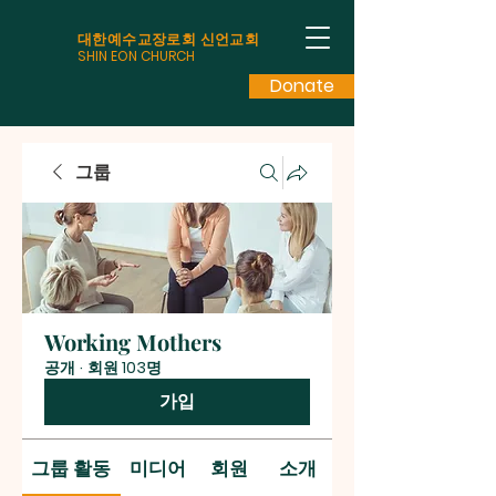
대한예수교장로회 신언교회
SHIN EON CHURCH
Donate
그룹
Working Mothers
공개
·
회원 103명
가입
그룹 활동
미디어
회원
소개