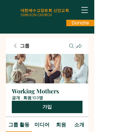
대한예수교장로회 신언교회
SHIN EON CHURCH
Donate
그룹
Working Mothers
공개
·
회원 103명
가입
그룹 활동
미디어
회원
소개