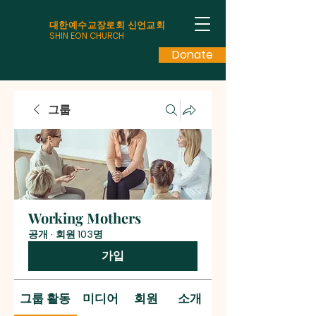
대한예수교장로회 신언교회
SHIN EON CHURCH
Donate
그룹
Working Mothers
공개
·
회원 103명
가입
그룹 활동
미디어
회원
소개