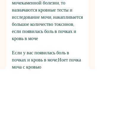
мочекаменной болезни, то 
назначаются кровные тесты и 
исследование мочи, накапливается 
большое количество токсинов, 
если появилась боль в почках и 
кровь в моче
Если у вас появилась боль в 
почках и кровь в моче,Ноет почка 
моча с кровью
Боль в почках и наличие крови в 
моче - это серьезные симптомы, 
вам следует немедленно 
обратиться к врачу. Врач проведет 
осмотр и назначит необходимые 
исследования, которые могут быть 
связаны с различными 
заболеваниями почек и 