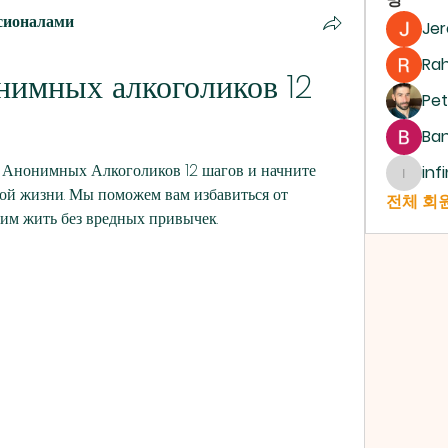
сионалами
Je
Ra
имных алкоголиков 12 
Pet
Ban
Анонимных Алкоголиков 12 шагов и начните 
inf
infinit
вой жизни. Мы поможем вам избавиться от 
전체 회원
чим жить без вредных привычек.