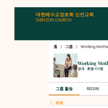
대한예수교장로회 신언교회
SHIN EON CHURCH
홈
그룹
Working Mothe
Working Mot
공개
·
회원 103명
그룹 활동
미디어
뒤로