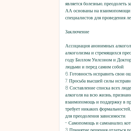
является болезнью, преодолеть з
АА основаны на взаимопомощи и
специалистов для проведения ле
Заключение
Ассоциация анонимных алкоголик
алкоголизма и стремящихся преод
году Биллом Уилсоном и Доктор
людьми и перед самим собой.
6. Готовность исправить свои о
7. Просьба высшей силы исправи
8. Составление списка всех люд
алкоголя на всю жизнь, признан
взаимопомощь и поддержку в про
требует никаких формальностей.
для преодоления зависимости.
- Самопомощь и самоанализ, кот
3. Принятие решения отдаться п