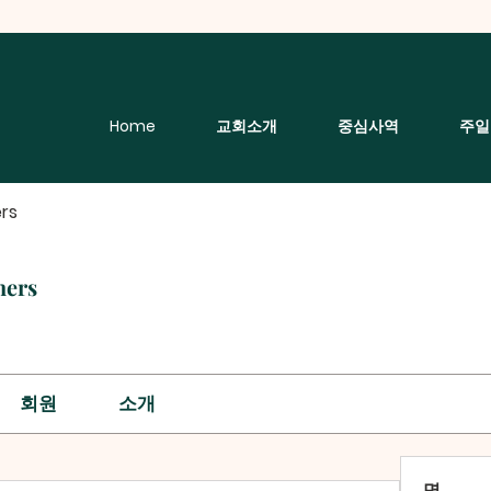
Home
교회소개
중심사역
주일
rs
hers
회원
소개
명