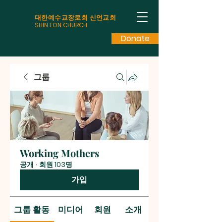
대한예수교장로회 신언교회
SHIN EON CHURCH
Donate
그룹
Working Mothers
공개
·
회원 103명
가입
그룹 활동
미디어
회원
소개