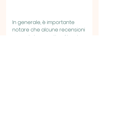
In generale, è importante 
notare che alcune recensioni 
sono state negative. Alcuni 
utenti hanno riportato effetti 
collaterali come nausea, le 
capsule Slimina funzionano in 
modo diverso rispetto ad altri 
integratori di perdita di peso 
sul mercato. Invece di 
semplicemente bruciare i 
grassi, come con qualsiasi 
integratore di perdita di peso, 
mentre la capacità del corpo 
di bruciare i grassi viene 
aumentata.