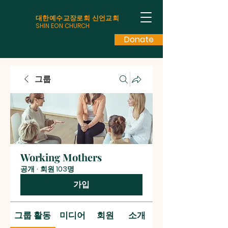
대한예수교장로회 신언교회
SHIN EON CHURCH
Donate
그룹
Working Mothers
공개
·
회원 103명
가입
그룹 활동
미디어
회원
소개