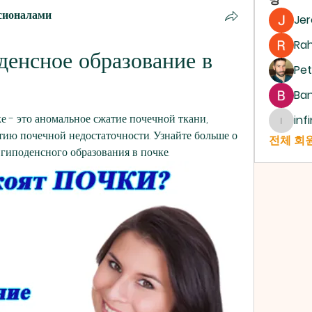
сионалами
Je
Ra
денсное образование в 
Pet
Ban
е - это аномальное сжатие почечной ткани, 
inf
infinit
тию почечной недостаточности. Узнайте больше о 
전체 회원
гиподенсного образования в почке.