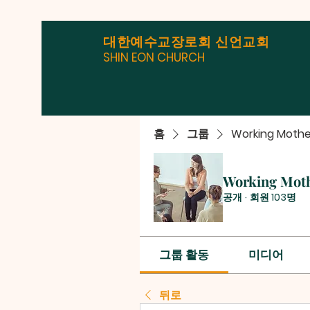
대한예수교장로회 신언교회
SHIN EON CHURCH
홈
그룹
Working Mothe
Working Mot
공개
·
회원 103명
그룹 활동
미디어
뒤로