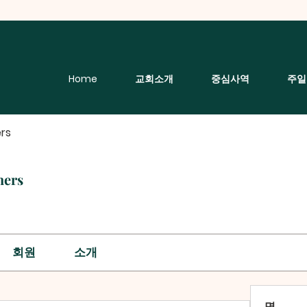
Home
교회소개
중심사역
주일
rs
hers
회원
소개
명