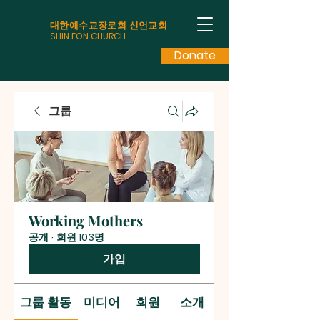
대한예수교장로회 신언교회
SHIN EON CHURCH
Donate
그룹
Working Mothers
공개
·
회원 103명
가입
그룹 활동
미디어
회원
소개