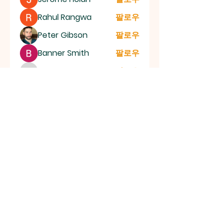
Rahul Rangwa
팔로우
Peter Gibson
팔로우
Banner Smith
팔로우
infinitymarketr
팔로우
infinitymarketr
전체 회원 보기(103명)
신언교회
SHIN EON CHURCH
성남시 수정구 위례동로 141, 우성메디피아 11층 |
shineonch@gmail.com
| Tel:
031-758-
0234