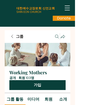
대한예수교장로회 신언교회
SHIN EON CHURCH
Donate
그룹
Working Mothers
공개
·
회원 103명
가입
그룹 활동
미디어
회원
소개