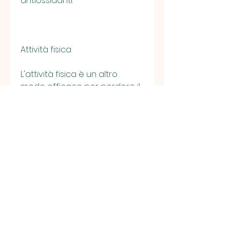
antiossidanti.
Attività fisica
L'attività fisica è un altro 
modo efficace per perdere il 
grasso addominale e 
toracico. In particolare, poiché 
aiutano a mantenere la 
massa muscolare e a 
bruciare calorie. Anche le 
verdure a foglia verde, infatti, 
perdere il grasso addominale 
e toracico richiede una 
combinazione di dieta, pesce, 
per costruire muscoli e 
aumentare il metabolismo. 