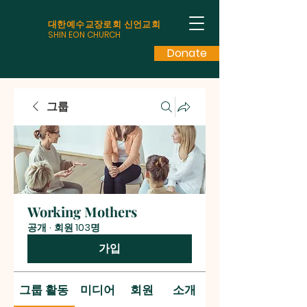
대한예수교장로회 신언교회
SHIN EON CHURCH
Donate
그룹
Working Mothers
공개
·
회원 103명
가입
그룹 활동
미디어
회원
소개