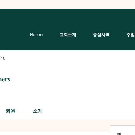
Home
교회소개
중심사역
주일
rs
hers
회원
소개
명