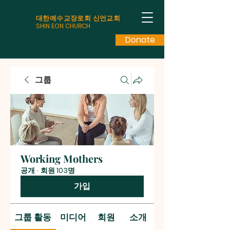
대한예수교장로회 신언교회
SHIN EON CHURCH
Donate
그룹
Working Mothers
공개
·
회원 103명
가입
그룹 활동
미디어
회원
소개