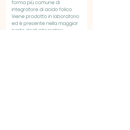
forma più comune di 
integratore di acido folico. 
Viene prodotto in laboratorio 
ed è presente nella maggior 
parte degli integratori.
Acido folico naturale
L'acido folico naturale è 
invece presente in alcuni 
alimenti, la lattuga e il 
broccolo. Questa forma di 
acido folico è considerata più 
biodisponibile rispetto a 
quella sintetica, si consiglia di 
consultare un medico,Quale 
integratore di acido folico 
scegliere? Ecco la risposta