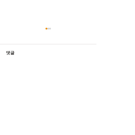
댓글
댓글을 입력하세요.
마더스티순 모임
주일학교 부모 초
_202509
_20250914