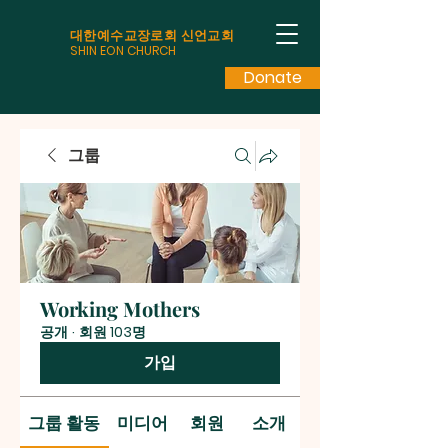
대한예수교장로회 신언교회
SHIN EON CHURCH
Donate
그룹
Working Mothers
공개
·
회원 103명
가입
그룹 활동
미디어
회원
소개