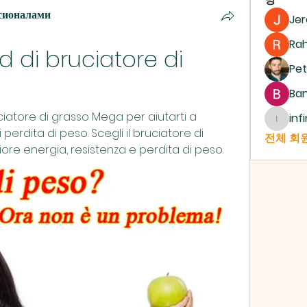
сионалами
Je
Ra
 di bruciatore di 
Pet
Ban
iatore di grasso Mega per aiutarti a 
inf
infinit
 perdita di peso. Scegli il bruciatore di 
전체 회원
e energia, resistenza e perdita di peso.