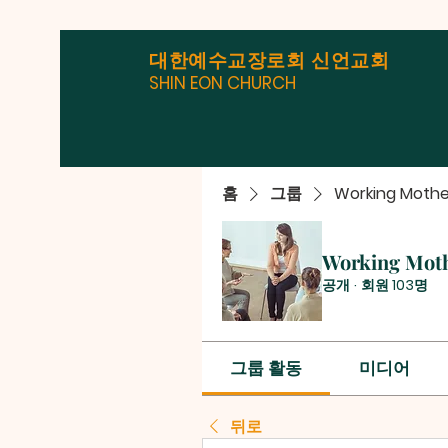
대한예수교장로회 신언교회
SHIN EON CHURCH
홈
그룹
Working Mothe
Working Mot
공개
·
회원 103명
그룹 활동
미디어
뒤로