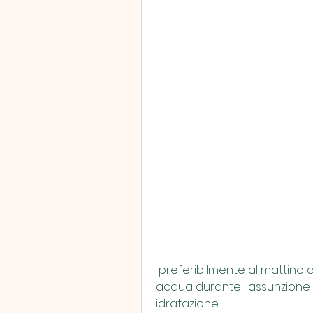
 preferibilmente al mattino con il primo pasto. È importante bere molta 
acqua durante l'assunzione 
idratazione.