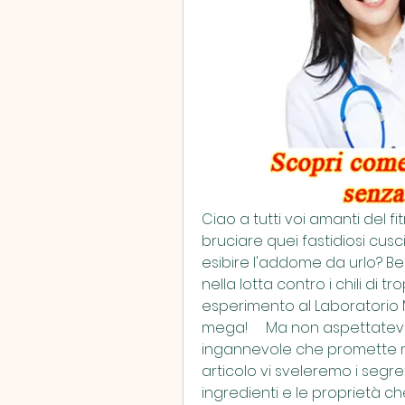
Ciao a tutti voi amanti del fi
bruciare quei fastidiosi cusc
esibire l'addome da urlo? Beh
nella lotta contro i chili di t
esperimento al Laboratorio MD
mega!     Ma non aspettatevi d
ingannevole che promette mir
articolo vi sveleremo i segret
ingredienti e le proprietà ch