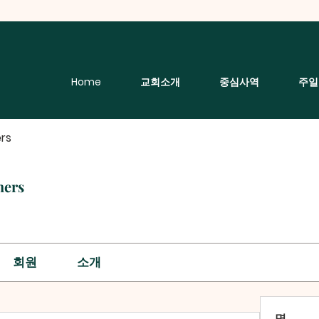
Home
교회소개
중심사역
주일
rs
hers
회원
소개
명