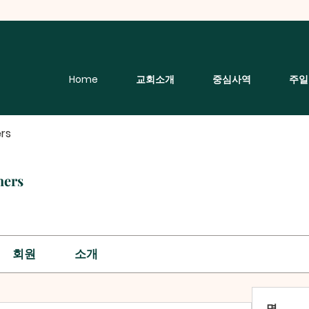
Home
교회소개
중심사역
주일
rs
hers
회원
소개
명