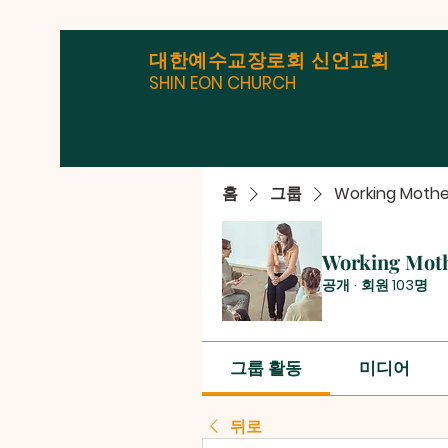
대한예수교장로회 신언교회
SHIN EON CHURCH
홈
그룹
Working Mothe
Working Mot
공개
·
회원 103명
그룹 활동
미디어
뒤로