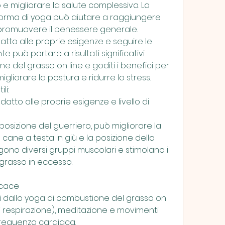
 e migliorare la salute complessiva. La 
forma di yoga può aiutare a raggiungere 
 promuovere il benessere generale. 
to alle proprie esigenze e seguire le 
 può portare a risultati significativi. 
e del grasso on line e goditi i benefici per 
igliorare la postura e ridurre lo stress. 
li:
tto alle proprie esigenze e livello di 
posizione del guerriero, può migliorare la 
 cane a testa in giù e la posizione della 
ono diversi gruppi muscolari e stimolano il 
grasso in eccesso.
icace
tati dallo yoga di combustione del grasso on 
 respirazione), meditazione e movimenti 
requenza cardiaca. 