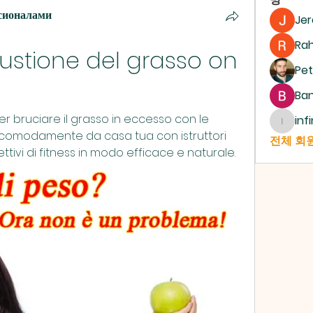
сионалами
Je
Ra
stione del grasso on 
Pet
Ban
er bruciare il grasso in eccesso con le 
inf
infinit
ti comodamente da casa tua con istruttori 
전체 회원
ettivi di fitness in modo efficace e naturale.